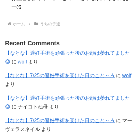
ー🥰
ホーム
うちの子達
Recent Comments
【なとな】避妊手術を頑張った後のお顔は萎れてました
😓
に
wolf
より
【なとな】7/25の避妊手術を受けた日のこと～🎶
に
wolf
より
【なとな】避妊手術を頑張った後のお顔は萎れてました
😓
に
ナイコトね母
より
【なとな】7/25の避妊手術を受けた日のこと～🎶
に
マー
ヴェラスネイル
より