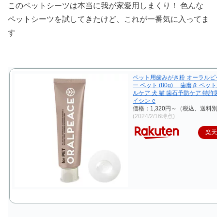
このペットシーツは本当に我が家愛用しまくり！ 色んな
ペットシーツを試してきたけど、これが一番気に入ってま
す
ペット用歯みがき粉 オーラルピ
ー ペット (80g) 歯磨き ペッ
ルケア 犬 猫 歯石予防ケア 特
イシン-e
価格：1,320円～（税込、送料別
(2024/2/16時点)
楽