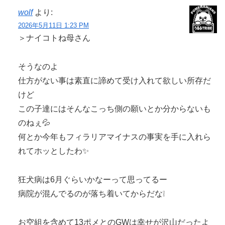
wolf
より:
2026年5月11日 1:23 PM
＞ナイコトね母さん
そうなのよ
仕方がない事は素直に諦めて受け入れて欲しい所存だ
けど
この子達にはそんなこっち側の願いとか分からないも
のねぇ💦
何とか今年もフィラリアマイナスの事実を手に入れら
れてホッとしたわ✨
狂犬病は6月ぐらいかなーって思ってるー
病院が混んでるのが落ち着いてからだな❕
お空組を含めて13ポメとのGWは幸せが沢山だったよ