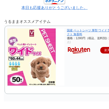
本日も応援ありがとうございました。
うるままオススメアイテム
国産 ペットシーツ 厚型 ワイド 5
クト 無香料
価格：1280円（税込、送料別)
点)
楽