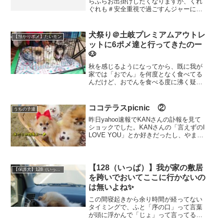
らふらお出掛けしたくなりますが、くれ
ぐれも＃安全重視で過ごすんジャーに徹
して家族やすれ違う人にも悲しみの二週
間後を迎えないですむように、配慮と自
制心を持ってお過ごしあそばせ～さてさ
犬祭り＠土岐プレミアムアウトレ
【預かりポメ】たいモン
て、昨日ネットで色々調べ...
ットに6ポメ達と行ってきたのー
🐶
秋を感じるようになってから、既に我が
家では「おでん」を何度となく食べてる
んだけど、おでんを食べる度に沸く疑
問・・・からし と 和からし何が違う
の～❓💦スーパーでからしを買う度に、一
応和からし買ってるんだけどこれは正解
ココテラスpicnic ②
うちの子達
なのかしら❓❓さてさて、...
昨日yahoo速報でKANさんの訃報を見て
ショックでした。KANさんの「言えずのI
LOVE YOU」とか好きだったし、やまだ
かつてないWINKの「さよならだけどさよ
ならじゃない」は名曲だと思うし、なん
かもう残念過ぎてならない。今年は本当
に...
【128（いっぱ）】我が家の敷居
【保護犬】128（いっぱ）（ポメラニアン）♀
を跨いでおいてここに行かないの
は無いよね✨
この間寝起きから余り時間が経ってない
タイミングで、ふと「序の口」って言葉
が頭に浮かんで「じょ」って言ってる時