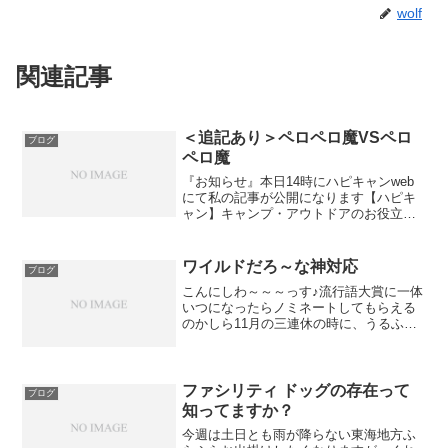
wolf
関連記事
＜追記あり＞ペロペロ魔VSペロ
ブログ
ペロ魔
『お知らせ』本日14時にハピキャンweb
にて私の記事が公開になります【ハピキ
ャン】キャンプ・アウトドアのお役立ち
情報を発信ハピキャン（HAPPY
CAMPER）は、アウトドア初心者やファ
ミリーキャンパー向けにキャンプに行き
ワイルドだろ～な神対応
ブログ
たくなるオススメ情...
こんにしわ～～～っす♪流行語大賞に一体
いつになったらノミネートしてもらえる
のかしら11月の三連休の時に、うるふ
TRIBE珍しく都会へサブレがCITY派だと
したら、世の中に田舎者は1人も居なくな
るわね～サブレはタウン派にもならな
い、カントリー...
ファシリティ ドッグの存在って
ブログ
知ってますか？
今週は土日とも雨が降らない東海地方ふ