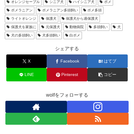
オレンジセーブル
シニア犬
ハイシニア犬
ポメ
ポメラニアン
ポメラニアン多頭飼い
ポメ多頭
ライトオレンジ
保護犬
保護犬から過保護犬
保護犬を家族に
元保護犬
動物病院
多頭飼い
犬
犬の多頭飼い
犬多頭飼い
白ポメ
シェアする
X
Facebook
はてブ
LINE
Pinterest
コピー
wolfをフォローする