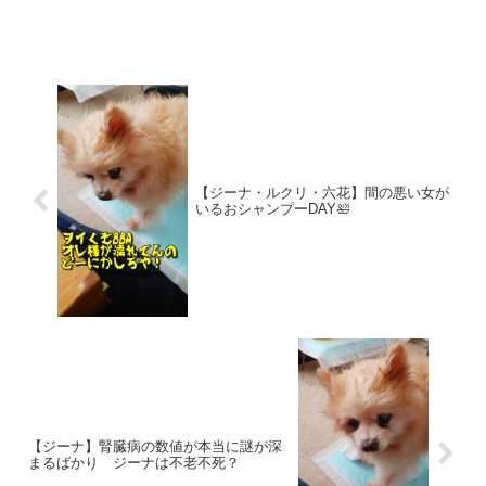
のクチの形って不細工なのに、なんで
「まだまだこれからだぜ～👍」的な意味
合いで使うんだろう❓とか的外れまくった
事を考えた私が今朝も華々...
【ジーナ・ルクリ・六花】間の悪い女が
いるおシャンプーDAY🛀
【ジーナ】腎臓病の数値が本当に謎が深
まるばかり ジーナは不老不死？