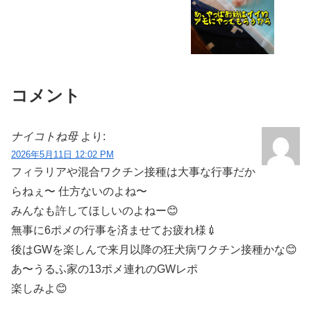
コメント
ナイコトね母
より:
2026年5月11日 12:02 PM
フィラリアや混合ワクチン接種は大事な行事だか
らねぇ〜 仕方ないのよね〜
みんなも許してほしいのよねー😊
無事に6ポメの行事を済ませてお疲れ様💉
後はGWを楽しんで来月以降の狂犬病ワクチン接種かな😊
あ〜うるふ家の13ポメ連れのGWレポ
楽しみよ😊