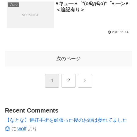
♥キュ━.+゜*(о☯ฺд☯ฺо)*゜+.━ン♥
ブログ
＜追記有り＞
2013.11.14
次のページ
次
1
2
へ
Recent Comments
【なとな】避妊手術を頑張った後のお顔は萎れてました
😓
に
wolf
より