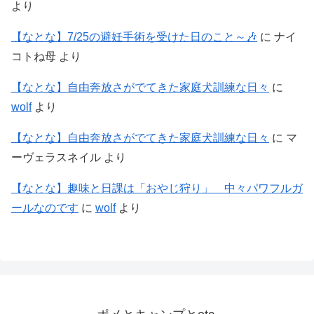
より
【なとな】7/25の避妊手術を受けた日のこと～🎶
に
ナイ
コトね母
より
【なとな】自由奔放さがでてきた家庭犬訓練な日々
に
wolf
より
【なとな】自由奔放さがでてきた家庭犬訓練な日々
に
マ
ーヴェラスネイル
より
【なとな】趣味と日課は「おやじ狩り」 中々パワフルガ
ールなのです
に
wolf
より