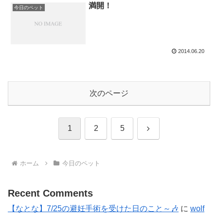
満開！
今日のペット
2014.06.20
次のページ
次
1
2
5
へ
ホーム
今日のペット
Recent Comments
【なとな】7/25の避妊手術を受けた日のこと～🎶
に
wolf