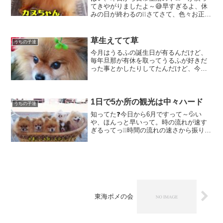
てきやがりましたよ～😅早すぎるよ、休
みの日が終わるの❕❕さてさて、色々お正月
を楽しんだ人も多いと思うんだけど、ポ
メ飼いには正月早々モヤっとしたことが
ありましたよね・・・👇コレこれに端を
草生えてて草
うちの子達
発したのか、それとも...
今月はうるふの誕生日が有るんだけど、
毎年旦那が有休を取ってうるふが好きだ
った事とかしたりしてたんだけど、今年
は旦那が仕事の休みを取るのは難しいら
しい。仕方がない事だけど、うるふがス
ネないでいてくれたらいいなぁ💦うるふ
の誕生日だけは欠かしては...
1日で5か所の観光は中々ハード
うちの子達
知ってた❓今日から6月ですって～💦い
や、ほんっと早いって。時の流れが速す
ぎるってっ❕❕時間の流れの速さから振り落
とされないように今月も頑張っていきま
しょーとも💪さてさて、今日のブログも
5/27の土曜日のこと～🎵豊浜の魚ひろば
→まるは食堂→師...
東海ポメの会