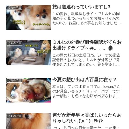
旅は道連れっていいますし❓
うちの子達
この間ね、親戚探しサイトでミルヒの同
胎の子が見つかったってお知らせが来て
たの❕で、お里にその事をお知らせした
ら、すっごい喜んでね～っていうのも、
ミルヒと一緒に生まれた女の子、極小で
繁殖には向かないって言ってるのに他の
ブリーダーさんが「どーし...
ミルヒの外遊び耐性確認がてらお
うちの子達
出掛けドライブ～🚙。。。🏠
この間の12日の土曜日ね、ジーナの家族
記念日のお祝いと、ミルヒが外遊びで発
作を起こしてしまうのか、薬を増薬した
結果平気なのかを知る為にも、デイキャ
ンプに行こうと思ってたの❕でも、週間天
気予報を見ると、金曜日と日曜日が雨間
今夏の想ひ出は八百屋に在り？
うちの子達
の土曜日は晴れだった...
本日は、フレスポ春日井でsmilewanさん
のお見合い会＆チャリティーバザーです
よー🙌他にも色々なお店が出店されます
し、うるふ家お気に入りのラブパピさん
も🥰アニモdeピンチも有りまっせー😂お
時間有る人は是非ど～ぞ～🎵今日のブロ
グは14日の月...
何だか新年早々香ばしいったらあ
うちの子達
りゃしない┐(´д｀)┌ﾔﾚﾔﾚ
はい、昨日から日常生活のヤローが戻っ