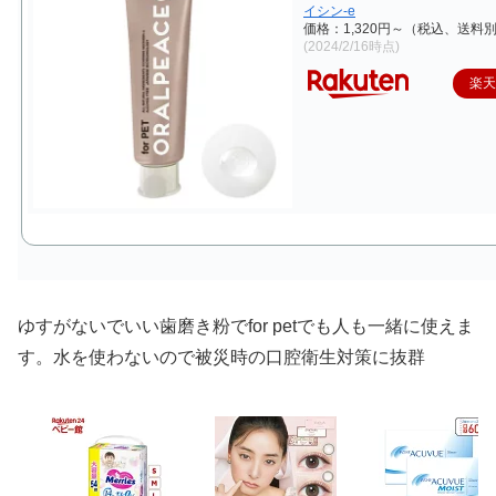
イシン-e
価格：1,320円～（税込、送料別
(2024/2/16時点)
楽
ゆすがないでいい歯磨き粉でfor petでも人も一緒に使えま
す。水を使わないので被災時の口腔衛生対策に抜群