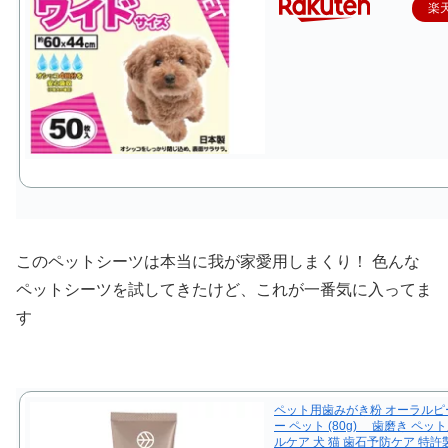
楽
このペットシーツは本当に我が家愛用しまくり！ 色んな
ペットシーツを試してきたけど、これが一番気に入ってま
す
ペット用歯みがき粉 オーラルピ
ー ペット (80g) 歯磨き ペッ
ルケア 犬 猫 歯石予防ケア 特