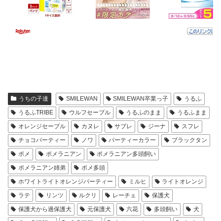
うちの子達
SMILEWAN
SMILEWAN卒業っ子
うるふ
うるふTRIBE
ウルフセーブル
うるふのまま
うるふまま
オレンジセーブル
カヌレ
サブレ
ジーナ
スフレ
チョコパーティー
ノワ
パーティーカラー
ブラックタン
ポメ
ポメラニアン
ポメラニアン多頭飼い
ポメラニアン姉弟
ポメ多頭
ホワイトライトオレンジパーティー
ミルヒ
ライトオレンジ
ラテ
リンツ
ルクリ
レーチェ
保護犬
保護犬から過保護犬
元保護犬
六花
多頭飼い
犬