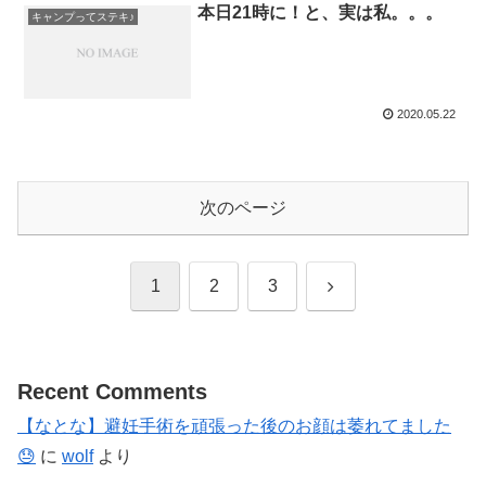
本日21時に！と、実は私。。。
キャンプってステキ♪
2020.05.22
次のページ
次
1
2
3
へ
Recent Comments
【なとな】避妊手術を頑張った後のお顔は萎れてました
😓
に
wolf
より