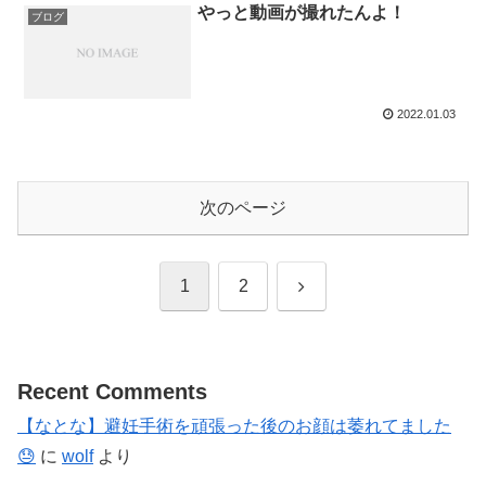
やっと動画が撮れたんよ！
ブログ
2022.01.03
次のページ
次
1
2
へ
Recent Comments
【なとな】避妊手術を頑張った後のお顔は萎れてました
😓
に
wolf
より