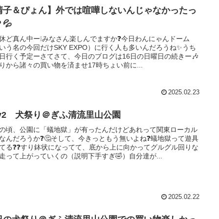
清子＆ぴょん】外では喧嘩しないんじゃなかったっ
💦
休ど真ん中ー❕みなさん楽しんでますか❓今日わんにゃんドーム
いう名の今回だけSKY EXPO）に行く人も多いんだろうね✨うち
日行く予定ーさてさて、今日のブログは16日の日曜日の続きー🎶
りから諸々の買い物を済ませ17時ちょい前に...
2025.02.23
ay2 犬祭り＠ぎふ清流里山公園
の頃、公園に「蟻地獄」が有ったんだけどあれって関東ローカル
なんだろうか❓🤔そして、今きっともう無いよね❓蟻地獄って遊具
てる❓❓すり鉢状になってて、底から上に向かってグルグル回りな
走って上がっていくの（説明下手すぎ🤣）自分達が...
2025.02.22