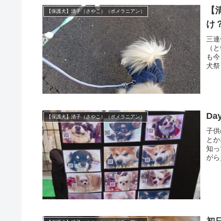
【
【保護犬】清子（さやこ）（ポメラニアン）
け？
三連
（と
も今
犬祭
D
【保護犬】清子（さやこ）（ポメラニアン）
子供
とか
知っ
がら