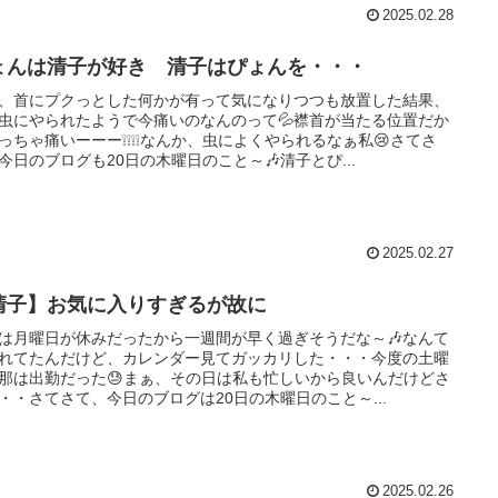
2025.02.28
ょんは清子が好き 清子はぴょんを・・・
、首にプクっとした何かが有って気になりつつも放置した結果、
虫にやられたようで今痛いのなんのって💦襟首が当たる位置だか
っちゃ痛いーーー❕❕❕❕なんか、虫によくやられるなぁ私😢さてさ
今日のブログも20日の木曜日のこと～🎶清子とぴ...
2025.02.27
清子】お気に入りすぎるが故に
は月曜日が休みだったから一週間が早く過ぎそうだな～🎶なんて
れてたんだけど、カレンダー見てガッカリした・・・今度の土曜
那は出勤だった😓まぁ、その日は私も忙しいから良いんだけどさ
・・さてさて、今日のブログは20日の木曜日のこと～...
2025.02.26