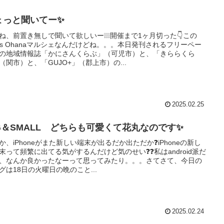
ょっと聞いてー✨
ね、前置き無しで聞いて欲しいー❕❕❕開催まで1ヶ月切った👇この
g's Ohanaマルシェなんだけどね。。。本日発刊されるフリーペー
の地域情報誌「かにさんくらぶ」（可児市）と、「きららくら
（関市）と、「GUJO+」（郡上市）の...
2025.02.25
IG＆SMALL どちらも可愛くて花丸なのです✨
か、iPhoneがまた新しい端末が出るだか出ただか❓iPhoneの新し
末って頻繁に出てる気がするんだけど気のせい❓❓私はandroid派だ
、なんか良かったなーって思ってみたり。。。さてさて、今日の
グは18日の火曜日の晩のこと...
2025.02.24