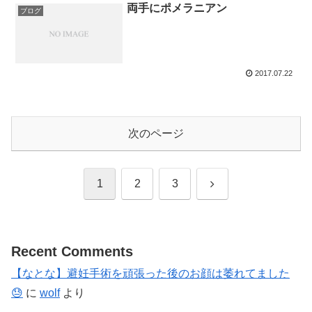
両手にポメラニアン
ブログ
2017.07.22
次のページ
次
1
2
3
へ
Recent Comments
【なとな】避妊手術を頑張った後のお顔は萎れてました
😓
に
wolf
より