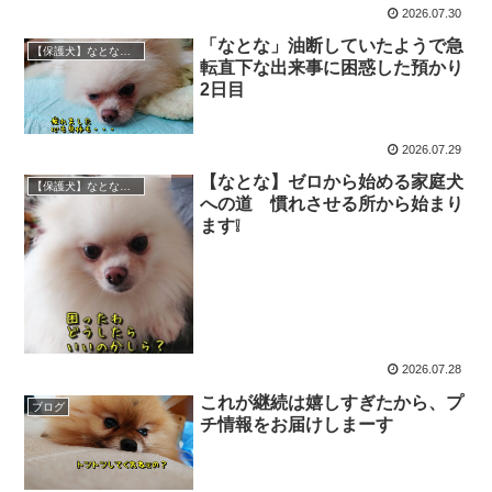
2026.07.30
「なとな」油断していたようで急
【保護犬】なとな（ポメラニアン）♀
転直下な出来事に困惑した預かり
2日目
2026.07.29
【なとな】ゼロから始める家庭犬
【保護犬】なとな（ポメラニアン）♀
への道 慣れさせる所から始まり
ます❕
2026.07.28
これが継続は嬉しすぎたから、プ
ブログ
チ情報をお届けしまーす