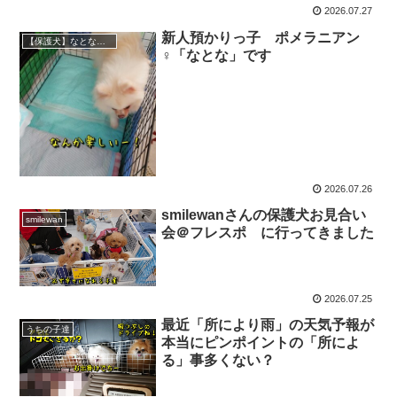
2026.07.27
新人預かりっ子 ポメラニアン
【保護犬】なとな（ポメラニアン）♀
♀「なとな」です
2026.07.26
smilewanさんの保護犬お見合い
smilewan
会＠フレスポ に行ってきました
2026.07.25
最近「所により雨」の天気予報が
うちの子達
本当にピンポイントの「所によ
る」事多くない？