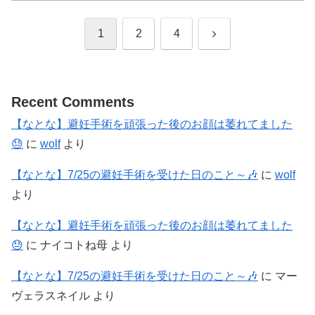
次
1
2
4
へ
Recent Comments
【なとな】避妊手術を頑張った後のお顔は萎れてました
😓
に
wolf
より
【なとな】7/25の避妊手術を受けた日のこと～🎶
に
wolf
より
【なとな】避妊手術を頑張った後のお顔は萎れてました
😓
に
ナイコトね母
より
【なとな】7/25の避妊手術を受けた日のこと～🎶
に
マー
ヴェラスネイル
より