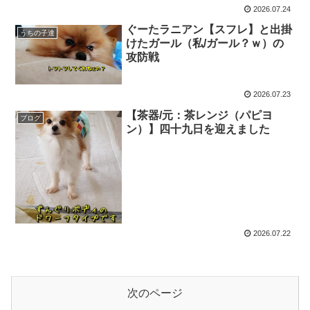
2026.07.24
ぐーたラニアン【スフレ】と出掛
うちの子達
けたガール（私/ガール？ｗ）の
攻防戦
2026.07.23
【茶器/元：茶レンジ（パピヨ
ブログ
ン）】四十九日を迎えました
2026.07.22
次のページ