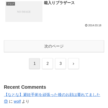
箱入りブラザース
ブログ
2014.03.18
次のページ
次
1
2
3
へ
Recent Comments
【なとな】避妊手術を頑張った後のお顔は萎れてました
😓
に
wolf
より