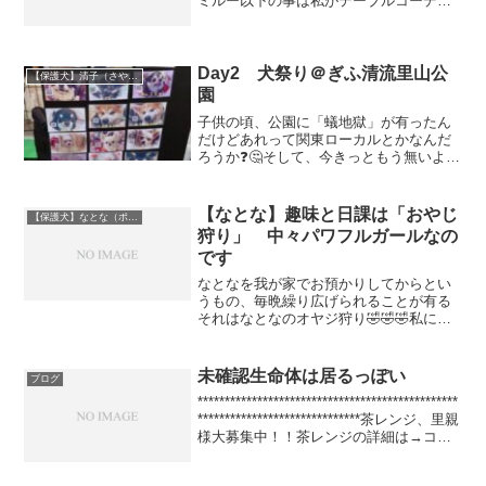
ミルー以下の事は私がテーブルコーディ
ネーター（現在の言い方は食空間コーデ
ィネーター）の資格を取った頃に教わっ
たことで、諸説あると思うので、これが
全てとは思わないでくださ...
Day2 犬祭り＠ぎふ清流里山公
【保護犬】清子（さやこ）（ポメラニアン）
園
子供の頃、公園に「蟻地獄」が有ったん
だけどあれって関東ローカルとかなんだ
ろうか❓🤔そして、今きっともう無いよね
❓蟻地獄って遊具知ってる❓❓すり鉢状に
なってて、底から上に向かってグルグル
回りながら走って上がっていくの（説明
【なとな】趣味と日課は「おやじ
【保護犬】なとな（ポメラニアン）♀
下手すぎ🤣）自分達が...
狩り」 中々パワフルガールなの
です
なとなを我が家でお預かりしてからとい
うもの、毎晩繰り広げられることが有る
それはなとなのオヤジ狩り🤣🤣🤣私にも
時々仕掛けてくるけど、私より旦那の方
が狙いやすいようで基本的に旦那にばか
り狩りを仕掛けていくこれが中々激しい
未確認生命体は居るっぽい
ブログ
のなんのって💦激しい上に...
************************************************
******************************茶レンジ、里親
様大募集中！！茶レンジの詳細は→コチ
ラ！！**************...