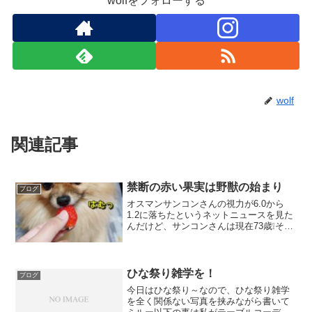
wolfをフォローする
wolf
関連記事
禁断の赤い果実は野獣の始まり
ブログ
オスマンサンコンさんの視力が6.0から
1.2に落ちたというネットニュースを見た
んだけど、サンコンさんは現在73歳❕そ
れ、老眼というより日本の生活に適した
視力になったというだけな気がしてなら
ない。視力が6.0の時には1キロ先まで見
えていたとか...
ひな祭り雑学を！
ブログ
今日はひな祭り～なので、ひな祭り雑学
を全く関係ない写真を挟みながら書いて