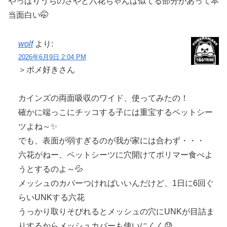
やっぱりうちのさやと六花ちゃんは似てる部分があって本
当面白い🤭
wolf
より:
2026年6月9日 2:04 PM
＞ポメ好きさん
カインズの両面吸収のワイド、使ってみたの！
確かに端っこにチッコする子には重宝するペットシー
ツよね～✨
でも、表面が弱すぎるのが我が家には合わず・・・
六花がねー、ペットシーツに穴開けてポリマー食べよ
うとするのよ～💦
メッシュのカバーつければいいんだけど、1日に6回ぐ
らいUNKする六花
うっかり取りそびれるとメッシュの穴にUNKが目詰ま
りするからメッシュカバーも使いにくく😓