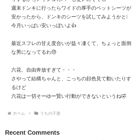
週末ドンキに行ったらワイドの厚手のペットシーツが
安かったから、ドンキのシーツを試してみようかと❕
今月いっぱい安いっぽいよ👍
最近スフレの甘え度合いが益々凄くて、ちょっと面倒
な男になってるわ😓
六花、自由奔放すぎて・・・
さやって結構ちゃんと、こっちの顔色見て動いたりす
るけど
六花は一切そーゆー賢い行動ができないというね🤣
ホーム
うちの子達
Recent Comments