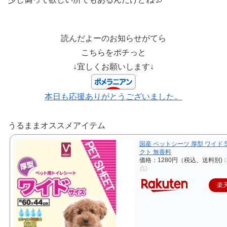
読んだよーのお知らせがてら
こちらをポチっと
↓宜しくお願いします↓
本日も応援ありがとうございました。
うるままオススメアイテム
国産 ペットシーツ 厚型 ワイド 5
クト 無香料
価格：1280円（税込、送料別)
点)
楽