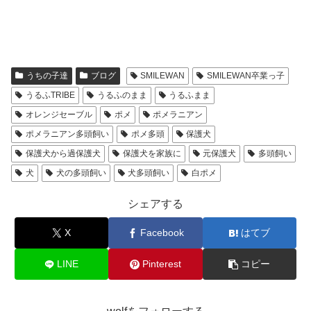
うちの子達
ブログ
SMILEWAN
SMILEWAN卒業っ子
うるふTRIBE
うるふのまま
うるふまま
オレンジセーブル
ポメ
ポメラニアン
ポメラニアン多頭飼い
ポメ多頭
保護犬
保護犬から過保護犬
保護犬を家族に
元保護犬
多頭飼い
犬
犬の多頭飼い
犬多頭飼い
白ポメ
シェアする
X
Facebook
はてブ
LINE
Pinterest
コピー