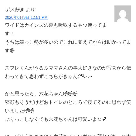
ポメ好き
より:
2026年6月9日 12:51 PM
ワイドはカインズの裏も吸収するやつ使ってま
す！
うちは端っこ勢が多いのでこれに変えてからは助かってま
す😅
スフレくんがうるふママさんの事大好きなのが写真から伝
わってきて思わずこちらがきゅん🥺💘⸝⋆
かと思ったら、六花ちゃん🤣🤣🤣
寝顔もそうだけどおトイレのところで寝てるのに思わず笑
いました🤣🤣
ぶりっこしなくても六花ちゃんは可愛いよ☺️💕