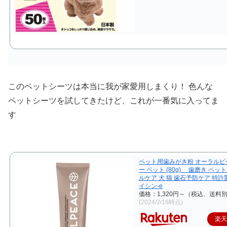
このペットシーツは本当に我が家愛用しまくり！ 色んな
ペットシーツを試してきたけど、これが一番気に入ってま
す
ペット用歯みがき粉 オーラルピ
ー ペット (80g) 歯磨き ペッ
ルケア 犬 猫 歯石予防ケア 特
イシン-e
価格：1,320円～（税込、送料別
(2024/2/16時点)
楽