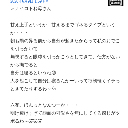
2026年6月9日 1:59 PM
＞ナイコトね母さん
甘え上手というか、甘えるまでゴネるタイプという
か・・・
朝も陽の昇る前から自分が起きたからって私のおでこ
を引っかいて
無視すると眼球を引っかこうとしてきて、仕方がない
から撫でると
自分は寝るというね😓
人を起こして自分は寝るんかーいって毎朝軽くイラっ
ときてたりするわ～💦
六花、ほんっとなんつーか・・・
明け透けすぎて顔面の可愛さを無にしてくる感じがツ
ボるわ～🤣🤣🤣