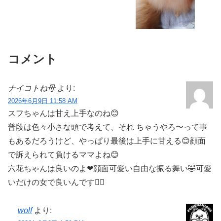
コメント
ナイコトね母
より:
2026年6月9日 11:58 AM
スフちゃんは甘え上手なのね😊
普段は色々小さな頭で考えて、それ ちゃうやろ〜って事
もあるだろうけど、やっぱり最後は上手に甘える😊顔面
で訴えられて負けるママよね😊
六花ちゃんは良いのよ❤︎顔面可愛い自由な振る舞い‪🤣‬‪可愛
いだけの女で良いんです‪👍🏻
wolf
より: