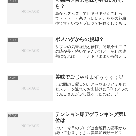
＜動画＞何の意味が有るのかし
ブログ
ら？
鼻がムズムズして止まりませんこれっ
て・・・・・恋？（いいえ、ただの花粉
症です）いつもブログで仲良くしてもら
ってる可愛い可愛いポメっ子ちゃんのも
ふもふプリン LOVEのプリンちゃんの過
去ログを見てて「ああああああああああ
ポメハゲからの脱却？
ブログ
あああ！！プリンちゃん...
サブレの気管虚脱と僧帽弁閉鎖不全症で
の咳が長く続いてるんだけど、それの改
善になれば・・・とドリままから教えて
貰ったサプリを与え始めてどれぐらい経
ったかな～サプリを与え始めて、暫くの
期間サプリをあげるタイミングを間違え
てたんだけど、その頃のサ...
美味でごじゃりますぅぅぅぅ♡
ブログ
この間の日曜日のこと～ウルフとミルヒ
とスフレを連れてお出掛けにGO（ノワの
うんこさんが少し緩かったのと、ジーナ
が土曜日からまた1日に1回骨を痛がるの
で2ポメは自宅安静）この日はとっても天
気が良くて、暖かくてコートが要らない
ぐらいの快適な春め...
テンション爆アゲランキング第1
ブログ
位は
はい、今日のブログは金曜日の記事から
続いておりますよ～美濃加茂サービスエ