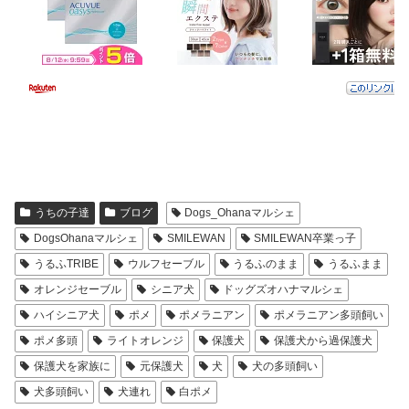
うちの子達
ブログ
Dogs_Ohanaマルシェ
DogsOhanaマルシェ
SMILEWAN
SMILEWAN卒業っ子
うるふTRIBE
ウルフセーブル
うるふのまま
うるふまま
オレンジセーブル
シニア犬
ドッグズオハナマルシェ
ハイシニア犬
ポメ
ポメラニアン
ポメラニアン多頭飼い
ポメ多頭
ライトオレンジ
保護犬
保護犬から過保護犬
保護犬を家族に
元保護犬
犬
犬の多頭飼い
犬多頭飼い
犬連れ
白ポメ