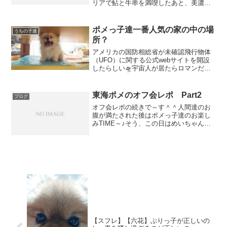
リアで鮎と牛串を満喫したあと、美濃加
茂で高速を降り、美味しい卵の直売所へ
美味しい卵をゲットして、帰路につく道
中ちょっと寄り道ーうるふが一気に嬉し
ポメっ子達一番人気の家の中の場
うちの子達
いお顔に早変わり～寄り道...
所？
アメリカの国防相総省が未確認飛行物体
（UFO）に関する公式webサイトを開設
したらしい🛸宇宙人が居たらロマンだよ
なーとか思う事が有っても、対面した事
も無いしニホヒを嗅いだことも無いから
実在している感じがしなかったけど、ア
東海ポメのオフ会レポ Part2
ブログ
メリカの国防総省の公...
オフ会レポの続きで～す＾＾人間達のお
腹が満たされた後はポメっ子達のお楽し
みTIME～♪そう、この日はめいちゃんと
ココアちゃんのお誕生日だったのでママ
にケーキをお願いしていたのでした♪ケー
キのデザインも違うし、ケーキの旗も内
容が微妙に違うとい...
【スフレ】【六花】ぶりっ子が正しいの