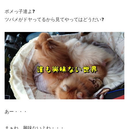
ポメっ子達よ❓
ツバメがドヤってるから見てやってはどうだい❓
あー・・・
まぁね、興味ないよね・・・