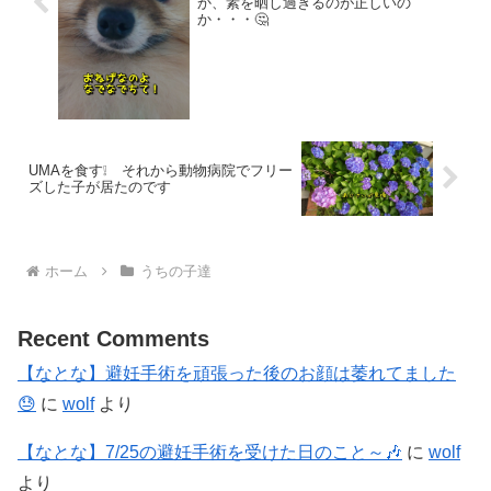
か、素を晒し過ぎるのが正しいの
か・・・🤔
UMAを食す❕ それから動物病院でフリー
ズした子が居たのです
ホーム
うちの子達
Recent Comments
【なとな】避妊手術を頑張った後のお顔は萎れてました
😓
に
wolf
より
【なとな】7/25の避妊手術を受けた日のこと～🎶
に
wolf
より