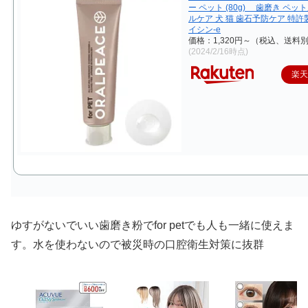
ー ペット (80g) 歯磨き ペッ
ルケア 犬 猫 歯石予防ケア 特
イシン-e
価格：1,320円～（税込、送料別
(2024/2/16時点)
楽
ゆすがないでいい歯磨き粉でfor petでも人も一緒に使えま
す。水を使わないので被災時の口腔衛生対策に抜群