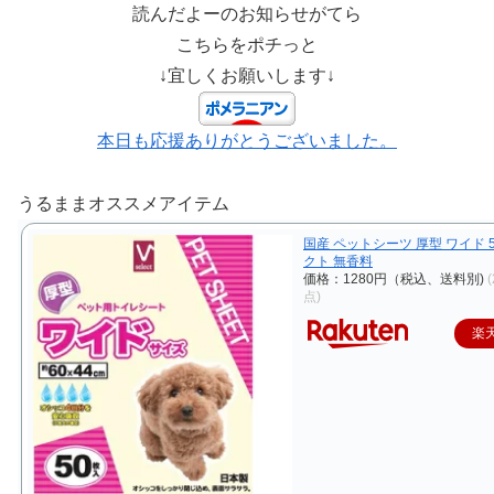
読んだよーのお知らせがてら
こちらをポチっと
↓宜しくお願いします↓
本日も応援ありがとうございました。
うるままオススメアイテム
国産 ペットシーツ 厚型 ワイド 5
クト 無香料
価格：1280円（税込、送料別)
点)
楽