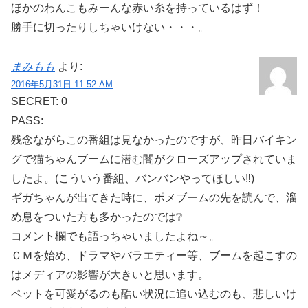
ほかのわんこもみーんな赤い糸を持っているはず！
勝手に切ったりしちゃいけない・・・。
まみもも
より:
2016年5月31日 11:52 AM
SECRET: 0
PASS:
残念ながらこの番組は見なかったのですが、昨日バイキン
グで猫ちゃんブームに潜む闇がクローズアップされていま
したよ。(こういう番組、バンバンやってほしい‼)
ギガちゃんが出てきた時に、ポメブームの先を読んで、溜
め息をついた方も多かったのでは❔
コメント欄でも語っちゃいましたよね～。
ＣＭを始め、ドラマやバラエティー等、ブームを起こすの
はメディアの影響が大きいと思います。
ペットを可愛がるのも酷い状況に追い込むのも、悲しいけ