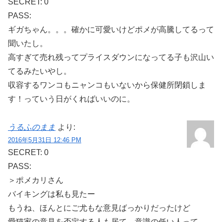
SECRET: 0
PASS:
ギガちゃん。。。確かに可愛いけどポメが高騰してるって
聞いたし。
高すぎて売れ残ってプライスダウンになってる子も沢山い
てるみたいやし。
収容するワンコもニャンコもいないから保健所閉鎖しま
す！っていう日がくればいいのに。
うるふのまま
より:
2016年5月31日 12:46 PM
SECRET: 0
PASS:
＞ポメカリさん
バイキングは私も見たー
もうね、ほんとにご尤もな意見ばっかりだったけど
愛猫家の意見を否定する人も居て、意識の低い人って