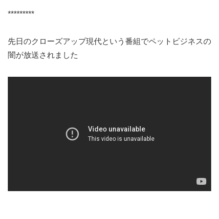
*********************************************************************
*********
先日のクローズアップ現代という番組でペットビジネスの
闇が放送されました