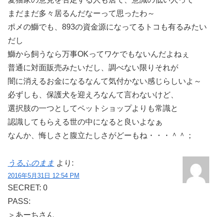
まだまだ多々居るんだなーって思ったわ～
ポメの鰤でも、893の資金源になってるトコも有るみたい
だし
鰤から飼うなら万事OKってワケでもないんだよねぇ
普通に対面販売みたいだし、調べない限りそれが
闇に消えるお金になるなんて気付かない感じらしいよ～
必ずしも、保護犬を迎えろなんて言わないけど、
選択肢の一つとしてペットショップよりも常識と
認識してもらえる世の中になると良いよなぁ
なんか、悔しさと腹立たしさがどーもね・・・＾＾；
うるふのまま
より:
2016年5月31日 12:54 PM
SECRET: 0
PASS:
＞あーちさん