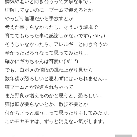
病気や老いと向き合うって大事な事で…
理解してないのに、ブームで迎えるとか
やっぱり無理だから手放すとか
考えた事すらなかったし、そういう環境で
育ててもらった事に感謝しかないです(｡･ω･｡)ゞ
そうじゃなかったら、アレルギーと向き合うの
辛かっただろうなって思ってみたり…
確かにギガちゃんは可愛い(´∀｀*)
でも、白ポメの値段の跳ね上がり見たら
数年後が恐ろしいと思わずにはいられません…
猫ブームとか報道されちゃって
また野良が増えるのかと思うと、恐ろしい…
猫は躾が要らないとか、散歩不要とか
何かちょっと違う…って思ったりもしてみたり。
このモヤモヤは、ずっと消えない気がします。