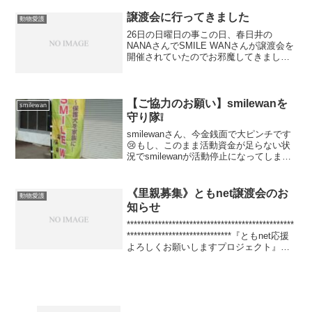
だったけど、満を持して向かってみると
途中から本気のダダ降り～～～イベント
譲渡会に行ってきました
動物愛護
中止になっちゃう...
26日の日曜日の事この日、春日井の
NANAさんでSMILE WANさんが譲渡会を
開催されていたのでお邪魔してきました
SMILE WANさんのブログは☆☆☆コチラ
☆☆☆うるふ家、またもや朝イチでのお
邪魔ですだって先日、りんごさんからも
もちゃん...
【ご協力のお願い】smilewanを
smilewan
守り隊❕
smilewanさん、今金銭面で大ピンチです
😢もし、このまま活動資金が足らない状
況でsmilewanが活動停止になってしまう
のは、本当に悲しいし行き場を無くす保
護待ちの子達はどうなってしまうの
か・・・どうか、保護っ子達の為にお力
《里親募集》ともnet譲渡会のお
動物愛護
添えをお願い...
知らせ
************************************************
******************************『ともnet応援
よろしくお願いしますプロジェクト』と
もnetオリジナルカレンダー20...