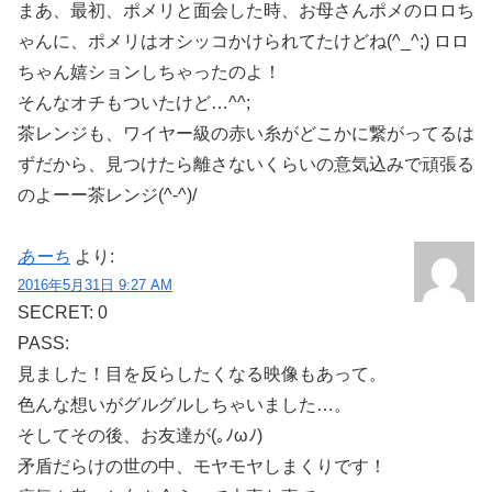
まあ、最初、ポメリと面会した時、お母さんポメのロロち
ゃんに、ポメリはオシッコかけられてたけどね(^_^;) ロロ
ちゃん嬉ションしちゃったのよ！
そんなオチもついたけど…^^;
茶レンジも、ワイヤー級の赤い糸がどこかに繋がってるは
ずだから、見つけたら離さないくらいの意気込みで頑張る
のよーー茶レンジ(^-^)/
あーち
より:
2016年5月31日 9:27 AM
SECRET: 0
PASS:
見ました！目を反らしたくなる映像もあって。
色んな想いがグルグルしちゃいました…。
そしてその後、お友達が(｡ﾉωﾉ)
矛盾だらけの世の中、モヤモヤしまくりです！