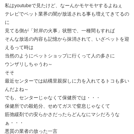
私はyoutubeで見たけど、なーんかモヤモヤするよねぇ
テレビでペット業界の闇が放送される事も増えてきてるの
に
見てる側が「対岸の火事」状態で、一種間もすれば
そんな放送の内容も記憶から抹消されて、いざペットを迎
えるって時は
当然のようにペットショップに行くって人の多さに
ウンザリしちゃうわ～
そそ
最近センターでは結構里親探しに力を入れてるトコも多い
んだよね～
でも、センターじゃなくて保健所では・・・
保健所での殺処分、せめてガスで窒息じゃなくて
筋弛緩剤での安らかさだったらどんなにマシだろうな
ぁ・・・
悪質の業者の放った一言