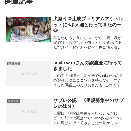
関連記事
犬祭り＠土岐プレミアムアウトレ
【預かりポメ】たいモン
ットに6ポメ達と行ってきたのー
🐶
秋を感じるようになってから、既に我が
家では「おでん」を何度となく食べてる
んだけど、おでんを食べる度に沸く疑
問・・・からし と 和からし何が違う
の～❓💦スーパーでからしを買う度に、一
応和からし買ってるんだけどこれは正解
smile wanさんの譲渡会に行って
動物愛護
なのかしら❓❓さてさて、...
きました
この間の日曜日、朝イチでsmile wanさん
の譲渡会にエコタワシを持って行ってき
ました保護主のまりあさんも↓このように
書いてますがほんっと、どの子も可愛く
て可愛くて色んな保護っ子達と戯れさせ
てもらっちゃいましたとっても元気な子
サブレ公認 《里親募集中のサブ
動物愛護
も居れば、大...
レの妹分》
土曜日、病院は午後から行ったんだけ
ど、午前中は実はsmile wanさんのイベン
トに遊びに行ってきましたー朝から今に
も雨が降り出しそうな重たい曇天っぷり