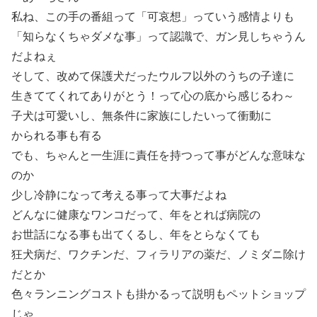
私ね、この手の番組って「可哀想」っていう感情よりも
「知らなくちゃダメな事」って認識で、ガン見しちゃうん
だよねぇ
そして、改めて保護犬だったウルフ以外のうちの子達に
生きててくれてありがとう！って心の底から感じるわ～
子犬は可愛いし、無条件に家族にしたいって衝動に
かられる事も有る
でも、ちゃんと一生涯に責任を持つって事がどんな意味な
のか
少し冷静になって考える事って大事だよね
どんなに健康なワンコだって、年をとれば病院の
お世話になる事も出てくるし、年をとらなくても
狂犬病だ、ワクチンだ、フィラリアの薬だ、ノミダニ除け
だとか
色々ランニングコストも掛かるって説明もペットショップ
じゃ