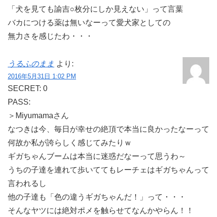
「犬を見ても諭吉○枚分にしか見えない」って言葉
バカにつける薬は無いなーって愛犬家としての
無力さを感じたわ・・・
うるふのまま
より:
2016年5月31日 1:02 PM
SECRET: 0
PASS:
＞Miyumamaさん
なつきは今、毎日が幸せの絶頂で本当に良かったなーって
何故か私が誇らしく感じてみたりｗ
ギガちゃんブームは本当に迷惑だなーって思うわ～
うちの子達を連れて歩いててもレーチェはギガちゃんって
言われるし
他の子達も「色の違うギガちゃんだ！」って・・・
そんなヤツには絶対ポメを触らせてなんかやらん！！