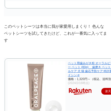
このペットシーツは本当に我が家愛用しまくり！ 色んな
ペットシーツを試してきたけど、これが一番気に入ってま
す
ペット用歯みがき粉 オーラルピ
ー ペット (80g) 歯磨き ペッ
ルケア 犬 猫 歯石予防ケア 特
イシン-e
価格：1,320円～（税込、送料別
(2024/2/16時点)
楽