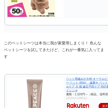
このペットシーツは本当に我が家愛用しまくり！ 色んな
ペットシーツを試してきたけど、これが一番気に入ってま
す
ペット用歯みがき粉 オーラルピ
ー ペット (80g) 歯磨き ペッ
ルケア 犬 猫 歯石予防ケア 特
イシン-e
価格：1,320円～（税込、送料別
(2024/2/16時点)
楽