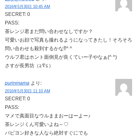
2016年5月30日 10:45 AM
SECRET: 0
PASS:
茶レンジ君まだ問い合わせなしですか？
可愛いお顔で写真も撮れるようになってきたし！そろそろ
問い合わせも殺到するかな⁉︎^ ^
ウルフ君はホント面倒見が良くていー子やなぁ(^ ^)
さすが長男坊（≧∇≦）
purinmama
より:
2016年5月30日 11:10 AM
SECRET: 0
PASS:
マメで真面目なウルままおーはーよー♪
茶レンジくん可愛いよね～♡
パピヨン好きな人なら絶対すぐにでも