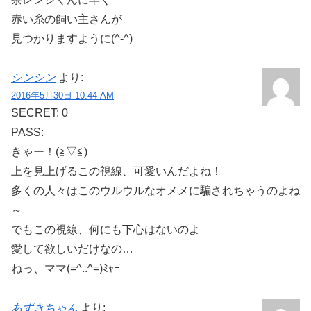
赤い糸の飼い主さんが
見つかりますように(^-^)
シンシン
より:
2016年5月30日 10:44 AM
SECRET: 0
PASS:
きゃー！(≧▽≦)
上を見上げるこの視線、可愛いんだよね！
多くの人々はこのウルウルなオメメに騙されちゃうのよね
～
でもこの視線、何にも下心はないのよ
愛して欲しいだけなの…
ねっ、ママ(=^..^=)ﾐｬｰ
あずきちゃん
より: