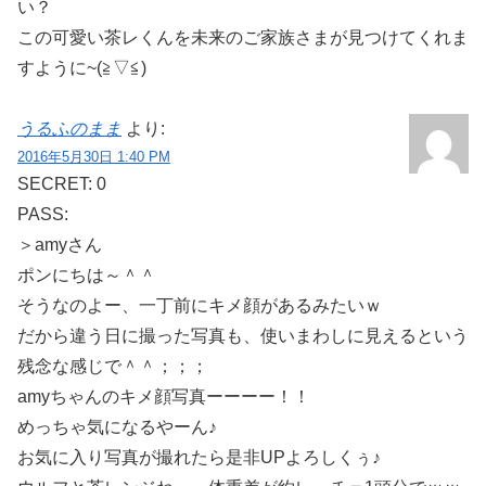
い？
この可愛い茶レくんを未来のご家族さまが見つけてくれま
すように~(≧▽≦)
うるふのまま
より:
2016年5月30日 1:40 PM
SECRET: 0
PASS:
＞amyさん
ポンにちは～＾＾
そうなのよー、一丁前にキメ顔があるみたいｗ
だから違う日に撮った写真も、使いまわしに見えるという
残念な感じで＾＾；；；
amyちゃんのキメ顔写真ーーーー！！
めっちゃ気になるやーん♪
お気に入り写真が撮れたら是非UPよろしくぅ♪