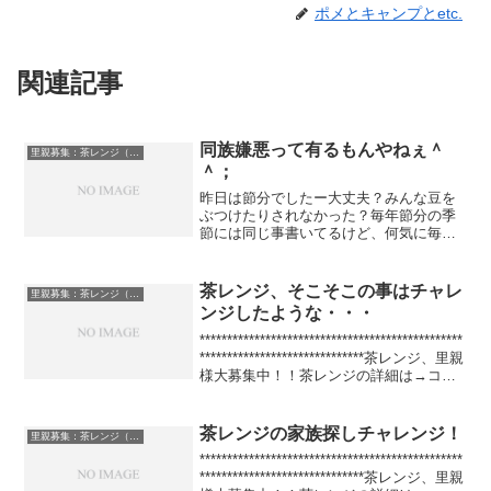
ポメとキャンプとetc.
関連記事
同族嫌悪って有るもんやねぇ＾
里親募集：茶レンジ（パピヨン）
＾；
昨日は節分でしたー大丈夫？みんな豆を
ぶつけたりされなかった？毎年節分の季
節には同じ事書いてるけど、何気に毎年
「鬼は外」って豆をぶつけられるんじゃ
ないか？それが心配になるんだけど（割
とガチで！）、今年も一応無事にぶつけ
茶レンジ、そこそこの事はチャレ
里親募集：茶レンジ（パピヨン）
られずに過ごせましたわよ...
ンジしたような・・・
************************************************
******************************茶レンジ、里親
様大募集中！！茶レンジの詳細は→コチ
ラ！！**************...
茶レンジの家族探しチャレンジ！
里親募集：茶レンジ（パピヨン）
************************************************
******************************茶レンジ、里親