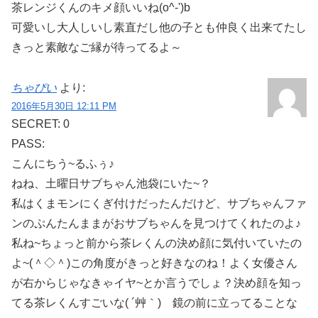
茶レンジくんのキメ顔いいね(o^-')b
可愛いし大人しいし素直だし他の子とも仲良く出来てたし
きっと素敵なご縁が待ってるよ～
ちゃぴい
より:
2016年5月30日 12:11 PM
SECRET: 0
PASS:
こんにちう~るふぅ♪
ねね、土曜日サブちゃん池袋にいた~？
私はくまモンにくぎ付けだったんだけど、サブちゃんファ
ンのぷんたんままがおサブちゃんを見つけてくれたのよ♪
私ね~ちょっと前から茶レくんの決め顔に気付いていたの
よ~(＾◇＾)この角度がきっと好きなのね！よく女優さん
が右からじゃなきゃイヤ~とか言うでしょ？決め顔を知っ
てる茶レくんすごいな( ´艸｀) 鏡の前に立ってることな