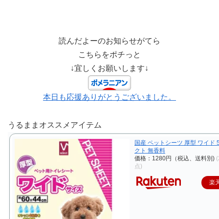
読んだよーのお知らせがてら
こちらをポチっと
↓宜しくお願いします↓
本日も応援ありがとうございました。
うるままオススメアイテム
国産 ペットシーツ 厚型 ワイド 5
クト 無香料
価格：1280円（税込、送料別)
点)
楽