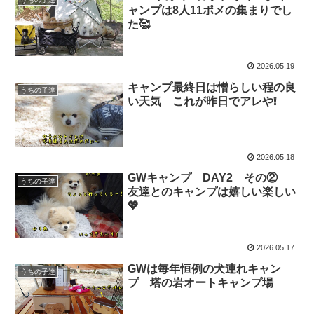
ャンプは8人11ポメの集まりでし
た🥰
2026.05.19
キャンプ最終日は憎らしい程の良
うちの子達
い天気 これが昨日でアレや❕
2026.05.18
GWキャンプ DAY2 その②
うちの子達
友達とのキャンプは嬉しい楽しい
💖
2026.05.17
GWは毎年恒例の犬連れキャン
うちの子達
プ 塔の岩オートキャンプ場