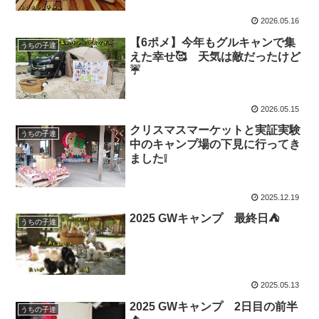
2026.05.16
【6ポメ】今年もグルキャンで集
うちの子達
えた幸せ🥰 天気は敵だったけど
☔
2026.05.15
クリスマスマーケットと実証実験
うちの子達
中のキャンプ場の下見に行ってき
ました❕
2025.12.19
2025 GWキャンプ 最終日⛺
うちの子達
2025.05.13
2025 GWキャンプ 2日目の前半
うちの子達