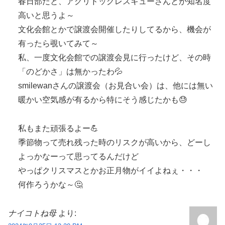
春日部だと、アグリドッグレスキューさんとか知名度
高いと思うよ～
文化会館とかで譲渡会開催したりしてるから、機会が
有ったら覗いてみて～
私、一度文化会館での譲渡会見に行ったけど、その時
「のどかさ」は無かったわ💦
smilewanさんの譲渡会（お見合い会）は、他には無い
暖かい空気感が有るから特にそう感じたかも😓
私もまた頑張るよー💪
季節物って売れ残った時のリスクが高いから、どーし
よっかなーって思ってるんだけど
やっぱクリスマスとかお正月物がイイよねぇ・・・
何作ろうかな～🤔
ナイコトね母
より: