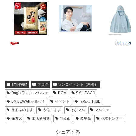
smilewan
ブログ
ワンコイベント（東海）
Dog's Ohana マルシェ
DOM
SMILEWAN
SMILEWAN卒業っ子
イベント
うるふTRIBE
うるふのまま
うるふまま
はなマル
マルシェ
保護犬
出店者募集
可児市
岐阜県
花木センター
シェアする