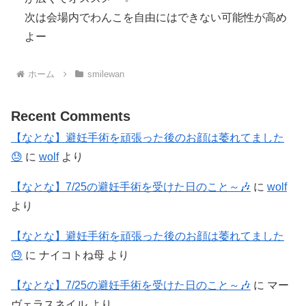
次は会場内でわんこを自由にはできない可能性が高め
よー
ホーム
smilewan
Recent Comments
【なとな】避妊手術を頑張った後のお顔は萎れてました
😓
に
wolf
より
【なとな】7/25の避妊手術を受けた日のこと～🎶
に
wolf
より
【なとな】避妊手術を頑張った後のお顔は萎れてました
😓
に
ナイコトね母
より
【なとな】7/25の避妊手術を受けた日のこと～🎶
に
マー
ヴェラスネイル
より