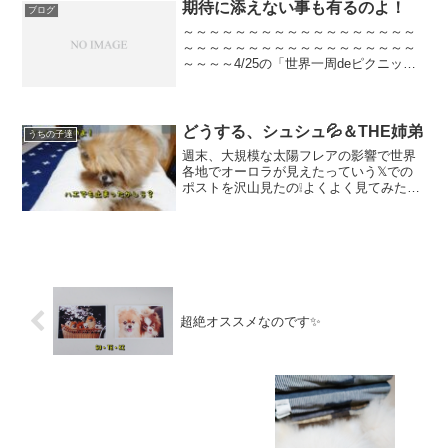
かしたのか？って？？ち...
期待に添えない事も有るのよ！
ブログ
～～～～～～～～～～～～～～～～～～
～～～～～～～～～～～～～～～～～～
～～～～4/25の「世界一周deピクニック
withワンコ」のオフ会は参加申請を締め
切らせて頂きました！沢山の申請ありが
とうございます当日お会い出来るのを楽
しみにしてま...
どうする、シュシュ💦＆THE姉弟
うちの子達
週末、大規模な太陽フレアの影響で世界
各地でオーロラが見えたっていう𝕏での
ポストを沢山見たの❕よくよく見てみた
ら、長野でも愛知でも富山でも石川でも
福井でも見れたらしいんだけど、何故そ
れらの県に挟まれている岐阜では見えな
かったのさ❕❕何度も空を...
超絶オススメなのです✨