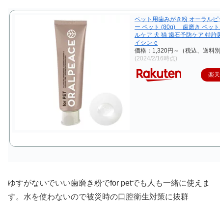
ペット用歯みがき粉 オーラルピ
ー ペット (80g) 歯磨き ペッ
ルケア 犬 猫 歯石予防ケア 特
イシン-e
価格：1,320円～（税込、送料別
(2024/2/16時点)
楽
ゆすがないでいい歯磨き粉でfor petでも人も一緒に使えま
す。水を使わないので被災時の口腔衛生対策に抜群