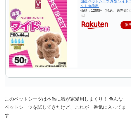
国産 ペットシーツ 厚型 ワイド 5
クト 無香料
価格：1280円（税込、送料別)
点)
楽
このペットシーツは本当に我が家愛用しまくり！ 色んな
ペットシーツを試してきたけど、これが一番気に入ってま
す