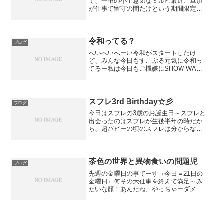
で、一番の小生意気なミルヒ最近、旦那
が仕事で留守の間だけという期間限定で
自分のベッドでヘソ天で寝るようにいや
ー、内弁慶もここまで来ると大したモン
だわ未だに旦那に対しては、警戒心バリ
バリで旦那が触ろうとしよう...
令和ってる？
ブログ
へいへいへーい令和がスタートしたけ
ど、みんな今日もすこぶる元気に令和っ
てるー私は今日もご機嫌にSHOW-WAっ
てるわよーさ、無駄にテンション高めで
始まったけど今日のブログはちょっと前
のお話3月に、世良さん命さんと豆太くん
がこっちに遊びに来て...
スフレ3rd Birthday☆彡
ブログ
今日はスフレの3歳のお誕生日～スフレと
出会ったのはスフレが生後半年の時だか
ら、超パピーの頃のスフレは分からない
けど初めて見た写真で「この子だ」と思
ったのと、この子を産んでくれたママポ
メちゃんと、この子を授けてくれたパパ
ポメちゃんに心から感謝...
茶色の世界と異物食いの問題児
ブログ
先週の金曜日の事でーす（今日＝21日の
金曜日）何その大仕事を終えて満足～み
たいな顔！あんたね、やっちゃーダメな
事を盛大にやらかしたわね？そんな子は
シャンプーの刑です！おかしくなんてあ
りませんとも！！ん？ジーナは何をやら