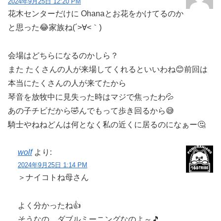
2024年9月25日 12:20 PM
花木センターだけに Ohanaとお花をかけてるのか
と思った😂家族ね(´>∀<｀)ゝ
会場はどちらになるのかしら？
また たくさんの人が来場してくれるといいわね😊前回は
本当にたくさんの人が来てたから
琴音を放牧中に見失った時はマジで焦ったわ💦
あの子チビだから🤣んでもって歩き回るから😅‪‪
騎士やねねどんは何となく私の近くに居るのになぁー🤔
wolf
より:
2024年9月25日 1:14 PM
＞ナイコトね母さん
よく分かったね👍
そうなの、ダブルミーニングなのよ～🎵