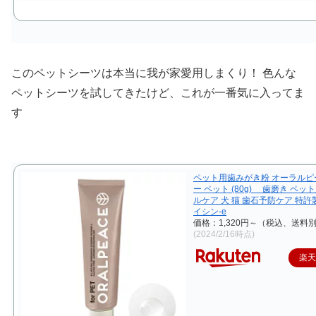
このペットシーツは本当に我が家愛用しまくり！ 色んな
ペットシーツを試してきたけど、これが一番気に入ってま
す
ペット用歯みがき粉 オーラルピ
ー ペット (80g) 歯磨き ペッ
ルケア 犬 猫 歯石予防ケア 特
イシン-e
価格：1,320円～（税込、送料別
(2024/2/16時点)
楽