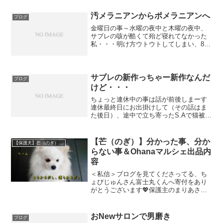
「まだまだこれからだぜ～👍」的な意味
合いで使うんだろう❓とか的外れまくった
汚メラニアンからポメラニアンへ
ブログ
事を考えた私が今朝も華々...
金曜日の事～水曜の夜中と木曜の夜中、
サブレの咳が酷くて殆ど寝れてなかった
私・・・明け方ウトウトしてしまい、8時
過ぎに起きるという寝坊っぷり外壁リフ
ォームの職人さんが来る前に、色々済ま
せなければ～～～と大慌てなんとか職人
さんが来る前にやるべき...
サブレの新作っちゃー新作なんだ
ブログ
けど・・・
ちょっと連休中の事は話が前後しまーす
連休最終日にお出掛けして（その話はま
た後日）、途中で立ち寄ったS.Aで猫被り
物シリーズのガチャが色々有ったのん
で、その中で私の目と心を惹いたの
は。。。えー、こんな可愛いの誰のSNS
【芒（のぎ）】分かった事、分か
【保護犬】芒（のぎ） （ポメラニアン）♀
でもまだ見て無いよ～～～...
らない事＆Ohanaマルシェ出品内
容
＜私信＞ブログを見てくださってる、ち
ょびじゅんさん富士丸くんへ寄付をあり
がとうございます💖保護主のまりあさん
がとても喜んでましたよー✨＜/私信＞ち
ょっと聞いて～❕❕毎朝キッチンの窓を開け
て外（自宅から見える貯水池）を見て心
おNewサロンで男磨き
ブログ
を存分に癒してから...