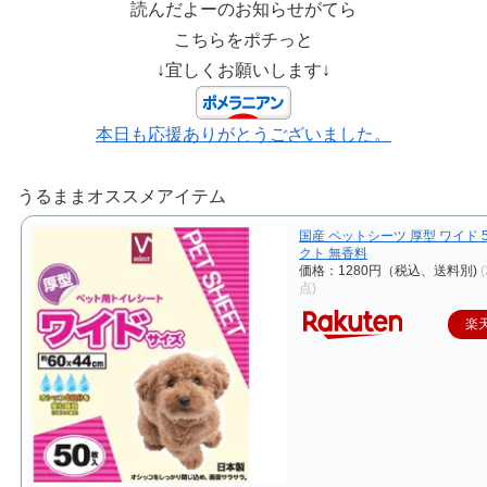
読んだよーのお知らせがてら
こちらをポチっと
↓宜しくお願いします↓
本日も応援ありがとうございました。
うるままオススメアイテム
国産 ペットシーツ 厚型 ワイド 5
クト 無香料
価格：1280円（税込、送料別)
点)
楽