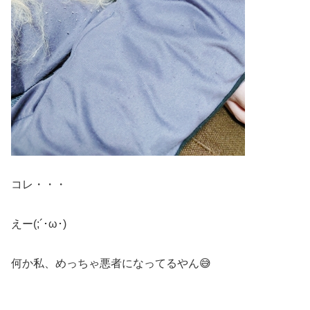
コレ・・・
えー(;´･ω･)
何か私、めっちゃ悪者になってるやん😅