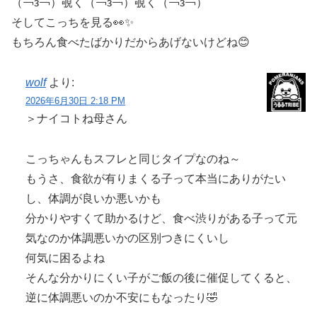
（￢з￢）覗く（￢з￢）覗く（￢з￢）
そしてこっちを見る👀✨
もちろん食べたばかりだからあげないけどね😊
wolf
より:
2026年6月30日 2:18 PM
＞ナイコトね母さん
こっちゃんもスフレと同じタイプなのね～
もうさ、食欲が有りまくる子って本当にありがたい
し、体調が良いか悪いかも
分かりやすくて助かるけど、食べ渋りがある子って元
気なのか体調悪いかの区別つきにくいし
何気に困るよね
そんな分かりにくい子がご飯の後に催促してくると、
逆に体調悪いのか不安にもなったり🤣