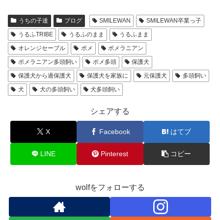
うちの子達
ブログ
SMILEWAN
SMILEWAN卒業っ子
うるふTRIBE
うるふのまま
うるふまま
オレンジセーブル
ポメ
ポメラニアン
ポメラニアン多頭飼い
ポメ多頭
保護犬
保護犬から過保護犬
保護犬を家族に
元保護犬
多頭飼い
犬
犬の多頭飼い
犬多頭飼い
シェアする
X
Facebook
はてブ
LINE
Pinterest
コピー
wolfをフォローする