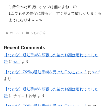
ご飯食べた直後にオヤツは無いよね～😙
1回でもその催促に乗ると、すぐ覚えて欲しがりまくる
ようになりすｗｗｗ
ホーム
うちの子達
Recent Comments
【なとな】避妊手術を頑張った後のお顔は萎れてました
😓
に
wolf
より
【なとな】7/25の避妊手術を受けた日のこと～🎶
に
wolf
より
【なとな】避妊手術を頑張った後のお顔は萎れてました
😓
に
ナイコトね母
より