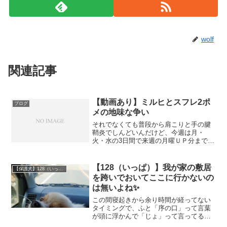
wolf
関連記事
【動画あり】ミルヒとスフレ2ポ
ブログ
メの地味な争い
それでなくても普段から肩こりと手の腱
鞘炎でしんどいんだけど、今週は月・
火・水の3日間で来週の月曜ＵＰ分までの
ブログを書き上げないとならないとい
う、中々のスパルタっぷり腱鞘炎や肩こ
り由来の頭痛などにも気をつけながら、
【128（いっぱ）】我が家の敷居
【保護犬】128（いっぱ）（ポメラニアン）♀
穏やかな4連休を迎えるため...
を跨いでおいてここに行かないの
は無いよね✨
この間寝起きから余り時間が経ってない
タイミングで、ふと「序の口」って言葉
が頭に浮かんで「じょ」って言ってる時
のクチの形って不細工なのに、なんで