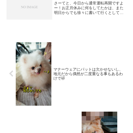
さーてと、今日から通常運転再開ですよ
ー！お正月休みに何をしてたかは、また
明日からでも徐々に書いて行くとして今
日のブログは年末の事ー！年末に多治見
にオープンしたカフェ＆サロンで28日の
お昼にウルフのシャンプーをお願いして
いたので28日はウルフ...
マナーウェアにパットは欠かせないし、
地元だから偶然が二度重なる事もあるわ
けで🤣