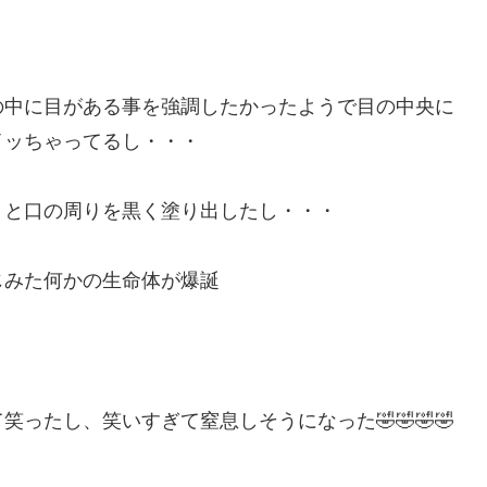
の中に目がある事を強調したかったようで目の中央に
イッちゃってるし・・・
」と口の周りを黒く塗り出したし・・・
じみた何かの生命体が爆誕
ったし、笑いすぎて窒息しそうになった🤣🤣🤣🤣