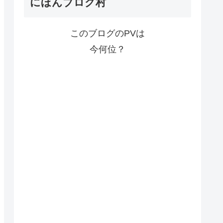
にほんブログ村
このブログのPVは
今何位？