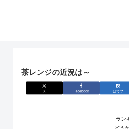
茶レンジの近況は～
X
Facebook
はてブ
ラン
どう