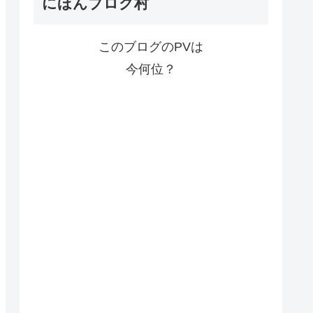
にほんブログ村
このブログのPVは
今何位？