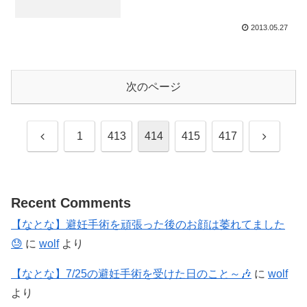
2013.05.27
次のページ
前
次
1
413
414
415
417
へ
へ
Recent Comments
【なとな】避妊手術を頑張った後のお顔は萎れてました
😓
に
wolf
より
【なとな】7/25の避妊手術を受けた日のこと～🎶
に
wolf
より