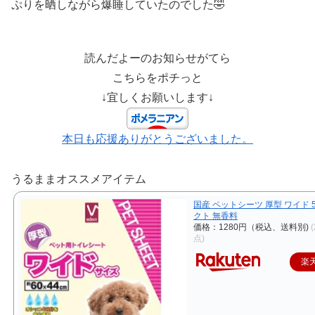
ぷりを晒しながら爆睡していたのでした🤣
読んだよーのお知らせがてら
こちらをポチっと
↓宜しくお願いします↓
本日も応援ありがとうございました。
うるままオススメアイテム
国産 ペットシーツ 厚型 ワイド 5
クト 無香料
価格：1280円（税込、送料別)
点)
楽