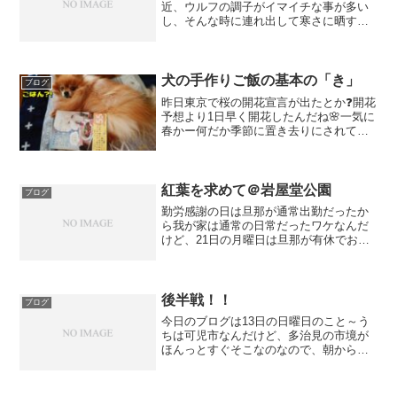
近、ウルフの調子がイマイチな事が多い
し、そんな時に連れ出して寒さに晒すの
もイヤだし・・・って事も有って、ポメ
ンズ達は自宅から出ない日が多かったん
だけど、気分転換もさせてやりたい親心
なので、折角暖かいからお...
犬の手作りご飯の基本の「き」
ブログ
昨日東京で桜の開花宣言が出たとか❓開花
予想より1日早く開花したんだね🌸一気に
春かー何だか季節に置き去りにされてる
気がするわ😅さてさて、昨日のブログの
冒頭に書いたamazonでの買い物の件なん
だけど、何を買ったのかというとコレ❕❕こ
の本なので...
紅葉を求めて＠岩屋堂公園
ブログ
勤労感謝の日は旦那が通常出勤だったか
ら我が家は通常の日常だったワケなんだ
けど、21日の月曜日は旦那が有休でお休
みでした～❗って事で、そんな21日のこと
～🎵なんだかんだと色々予定が入ったり
で行けて無かった紅葉狩りに行くことに
🚙向かった先は将棋...
後半戦！！
ブログ
今日のブログは13日の日曜日のこと～う
ちは可児市なんだけど、多治見の市境が
ほんっとすぐそこなのなので、朝から多
治見のエリアメールが届くっていうイラ
っと感そんなモヤっとした朝から始まっ
た日曜日なんだけど、なんせ日曜日は一