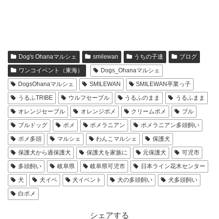
Dog's Ohanaマルシェ
smilewan
うちの子達
ブログ
ワンコイベント（東海）
Dogs_Ohanaマルシェ
DogsOhanaマルシェ
SMILEWAN
SMILEWAN卒業っ子
うるふTRIBE
ウルフセーブル
うるふのまま
うるふまま
オレンジセーブル
オレンジポメ
クリームポメ
ブル
ブルドッグ
ポメ
ポメラニアン
ポメラニアン多頭飼い
ポメ多頭
マルシェ
わんこマルシェ
保護犬
保護犬から過保護犬
保護犬を家族に
元保護犬
可児市
多頭飼い
岐阜県
岐阜県可児市
日本ライン花木センター
犬
犬イベ
犬イベント
犬の多頭飼い
犬多頭飼い
白ポメ
シェアする