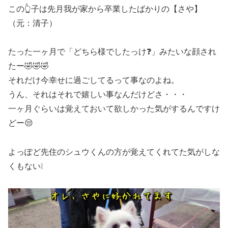
この👆子は先月我が家から卒業したばかりの【さや】
（元：清子）
たった一ヶ月で「どちら様でしたっけ❓」みたいな顔され
たー🤣🤣🤣
それだけ今幸せに過ごしてるって事なのよね。
うん、それはそれで嬉しい事なんだけどさ・・・
一ヶ月ぐらいは覚えておいて欲しかった気がするんですけ
どー😒
よっぽど先住のシュウくんの方が覚えてくれてた気がしな
くもない❕