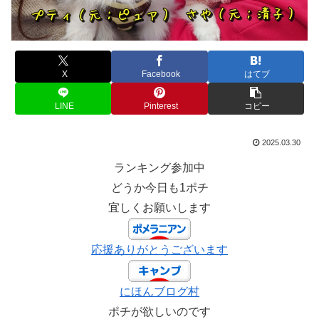
X
Facebook
はてブ
LINE
Pinterest
コピー
2025.03.30
ランキング参加中
どうか今日も1ポチ
宜しくお願いします
応援ありがとうございます
にほんブログ村
ポチが欲しいのです