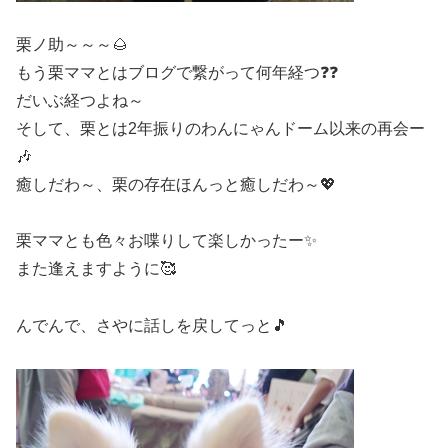
栗ノ助～～～🌰
もう栗ママとはブログで繋がって何年経つ❓❓
だいぶ経つよね～
そして、栗とは2年振りのわんにゃんドーム以来の再会ー
🎶
癒しだわ～、栗の存在ほんっと癒しだわ～💖
栗ママとも色々お喋りして楽しかったー✨
また逢えますように🥰
んでんで、さやに話しを戻してっと🎵