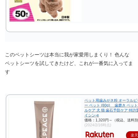
このペットシーツは本当に我が家愛用しまくり！ 色んな
ペットシーツを試してきたけど、これが一番気に入ってま
す
ペット用歯みがき粉 オーラルピ
ー ペット (80g) 歯磨き ペッ
ルケア 犬 猫 歯石予防ケア 特
イシン-e
価格：1,320円～（税込、送料別
(2024/2/16時点)
楽