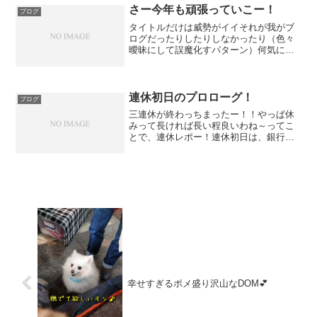
週間分の食材やら日用品...
さー今年も頑張っていこー！
ブログ
タイトルだけは威勢がイイそれが我がブ
ログだったりしたりしなかったり（色々
曖昧にして誤魔化すパターン）何気に連
休明けって、やる事が色々有るよねって
事で、今日のブログはおサボリですっつ
ーか聞いてよドラえも～～～ん28日に動
物病院行ったり、バカ飯...
連休初日のプロローグ！
ブログ
三連休が終わっちまったー！！やっぱ休
みって長ければ長い程良いわね～ってこ
とで、連休レポー！連休初日は、銀行さ
んと住宅ローンの見直しの約束を取って
いたので、昼過ぎまでヒマと脂肪を持て
余すポメンズまぁお待ちなさいな＾＾；
銀行さんが早く終わればお...
幸せすぎるポメ盛り沢山なDOM💕