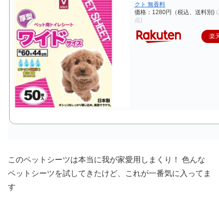
クト 無香料
価格：1280円（税込、送料別)
点)
楽
このペットシーツは本当に我が家愛用しまくり！ 色んな
ペットシーツを試してきたけど、これが一番気に入ってま
す