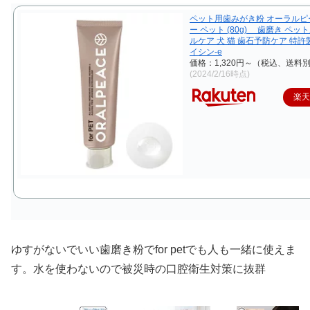
ペット用歯みがき粉 オーラルピ
ー ペット (80g) 歯磨き ペッ
ルケア 犬 猫 歯石予防ケア 特
イシン-e
価格：1,320円～（税込、送料別
(2024/2/16時点)
楽
ゆすがないでいい歯磨き粉でfor petでも人も一緒に使えま
す。水を使わないので被災時の口腔衛生対策に抜群