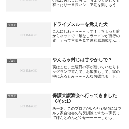
の域に突入した時に、ちょっと寂しくも
有ったり一番長いシニア期を楽しもうと
思ったりするんだけど、最近シニアで良
かったと思う事が。。。ちょっと前にお
友達のMOKOママさんからシニア犬向け
の無料情報誌でシニア犬...
ドライブスルーを覚えた犬
ブログ
こんにしわ～～～～っす！！ちょっと前
からネットで「麺なしラーメンが流行の
兆し」って言葉を見て違和感満載なんだ
けど今後若者の間で「今日さー、超ラー
食べたい気分なんだ」とか言うようにな
るんだろうか？麺がないのに「ラーメ
ン」とは言わせませんぜ？さ...
やんちゃ封じは甘やかしで？
ブログ
実はまだ、土曜日の事が続いていたりド
ッグランで遊んで、お散歩もして、家の
中に入るとみ～～～んなお疲れモードで
寝始めたというのに、スフレだけは相変
わらず元気いっぱいむしろ、家の中で安
心して余計元気爆発なので、他の子が疲
れていようがお構いなしに...
保護犬譲渡会へ行ってきました
ブログ
《その1》
あーあ、このブログがUPされる頃にはウ
ルフ家自治会の防災訓練ですわ～班長っ
てほんとめんどくせーーーーしかも、し
かもよ？防災訓練の後、また草刈りです
って！！1年に何回草むしりさせるんだー