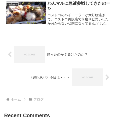
ーーーー！！！さて、これまた丁度一週
わんマルに急遽参戦してきたのー
smilewan
間前の事ですよー先週...
✨
コストコのハイローラーが大好物過ぎ
て、コストコ再販店で何度リピ買いした
か分からない状態になってるんだけど、
ハイローラーが家で作れる事を秋頃に知
ったの✨春巻きの皮、万能過ぎて困る💖
🤤💖さてさて、今日のブログは23日の勤
労感謝の日の土曜日のこと...
勝ったのか？負けたのか？
《追記あり》今日は・・・
ホーム
ブログ
Recent Comments