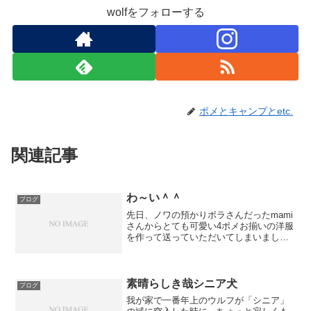
wolfをフォローする
ポメとキャンプとetc.
関連記事
わ～い＾＾
ブログ
先日、ノワの預かりボラさんだったmami
さんからとても可愛い4ポメお揃いの洋服
を作って送っていただいてしまいました♪
う～～～、早く4ポメにお揃いで着せて出
歩きたいｗｗｗｗｗ今週末は、どこかの
ラン＆ドライブに行く予定！！！花粉と
PM2.5が怖...
素晴らしき哉シニア犬
ブログ
我が家で一番年上のウルフが「シニア」