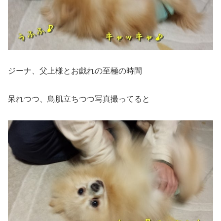
ジーナ、父上様とお戯れの至極の時間
呆れつつ、鳥肌立ちつつ写真撮ってると