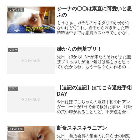
ジーナの〇〇は素直に可愛いと思
うちの子達
ふの
もうさぁ、ガチなのかネタなのか分から
ないけど👇これ、途中から吹き出した🤣
🤣🤣途中までは悪質カスハラでしかない
んだけど、そこで止めずに最後までどう
か🤣🤣🤣さてさて、今日のブログ～✨わ
んこの写真を撮るとさ、やっぱ基本的に
姉からの無茶ブリ！
ブログ
は顔を撮ると思うの例えば...
先日、姉からLINEが来たのそれがまた無
茶ブリっぷりが凄い鏡餅は編もうと思っ
ていたからね、もう一個ぐらい作るのは
全然やぶさかではない・・・ん何、餅の
上の・・・耳付いてますやん・・・どう
やらこれ、相模原鉄道のキャラクターみ
たいなんだけど（画像...
【追記の追記】ぽてこ☆避妊手術
ブログ
DAY
今日はぽてこちゃんの避妊手術の日アン
ダーコートが1日で全て抜けた事や、呼吸
の荒い時があることなど、不安点を全て
先生にぶつけた上で先生に託してきます
【追記】 今、先生に確認したら両サイ
ドに乳腺腫瘍有りでした一度に両方は無
断食スネスネラニアン
うちの子達
理なので、今日は右側の...
先日、自治会費の集金のお知らせの回覧