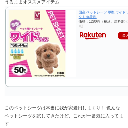
うるままオススメアイテム
国産 ペットシーツ 厚型 ワイド 5
クト 無香料
価格：1280円（税込、送料別)
点)
楽
このペットシーツは本当に我が家愛用しまくり！ 色んな
ペットシーツを試してきたけど、これが一番気に入ってま
す