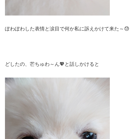
ぽわぽわした表情と涙目で何か私に訴えかけて来た～😓
どしたの、芒ちゅわ～ん💖と話しかけると