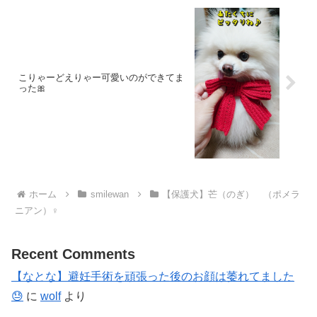
こりゃーどえりゃー可愛いのができてま
った🎀
ホーム
smilewan
【保護犬】芒（のぎ） （ポメラ
ニアン）♀
Recent Comments
【なとな】避妊手術を頑張った後のお顔は萎れてました
😓
に
wolf
より