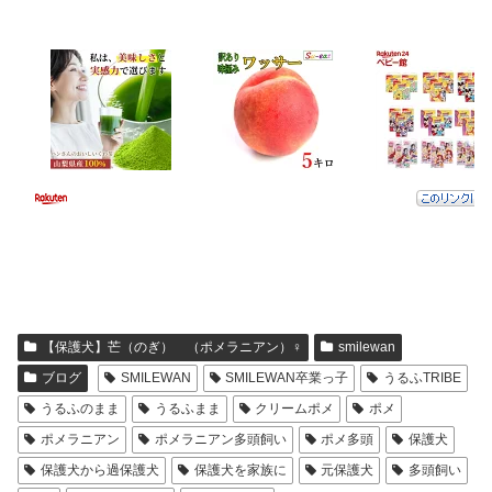
【保護犬】芒（のぎ） （ポメラニアン）♀
smilewan
ブログ
SMILEWAN
SMILEWAN卒業っ子
うるふTRIBE
うるふのまま
うるふまま
クリームポメ
ポメ
ポメラニアン
ポメラニアン多頭飼い
ポメ多頭
保護犬
保護犬から過保護犬
保護犬を家族に
元保護犬
多頭飼い