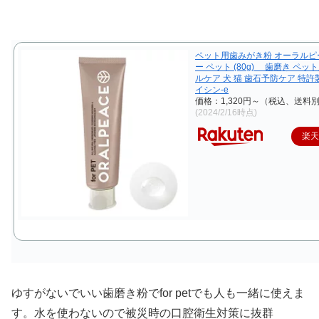
ペット用歯みがき粉 オーラルピ
ー ペット (80g) 歯磨き ペッ
ルケア 犬 猫 歯石予防ケア 特
イシン-e
価格：1,320円～（税込、送料別
(2024/2/16時点)
楽
ゆすがないでいい歯磨き粉でfor petでも人も一緒に使えま
す。水を使わないので被災時の口腔衛生対策に抜群