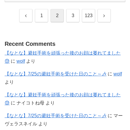
前
次
1
2
3
123
へ
へ
Recent Comments
【なとな】避妊手術を頑張った後のお顔は萎れてました
😓
に
wolf
より
【なとな】7/25の避妊手術を受けた日のこと～🎶
に
wolf
より
【なとな】避妊手術を頑張った後のお顔は萎れてました
😓
に
ナイコトね母
より
【なとな】7/25の避妊手術を受けた日のこと～🎶
に
マー
ヴェラスネイル
より