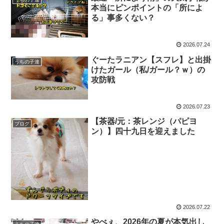
本当にピンポイントの「所によ
る」事多くない？
2026.07.24
ぐーたラニアン【スフレ】と出掛
うちの子達
けたガール（私/ガール？ｗ）の
攻防戦
2026.07.23
【茶器/元：茶レンジ（パピヨ
ブログ
ン）】四十九日を迎えました
2026.07.22
やべぇ、2026年の夏が本気出し