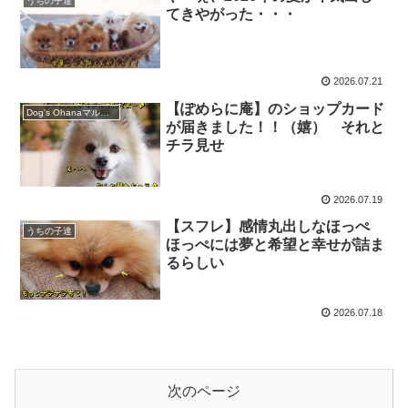
うちの子達
てきやがった・・・
2026.07.21
【ぽめらに庵】のショップカード
Dog's Ohanaマルシェ
が届きました！！（嬉） それと
チラ見せ
2026.07.19
【スフレ】感情丸出しなほっぺ
うちの子達
ほっぺには夢と希望と幸せが詰ま
るらしい
2026.07.18
次のページ