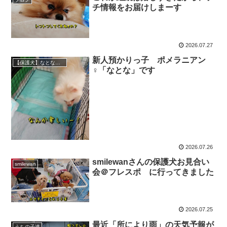
チ情報をお届けしまーす
2026.07.27
新人預かりっ子 ポメラニアン
【保護犬】なとな（ポメラニアン）♀
♀「なとな」です
2026.07.26
smilewanさんの保護犬お見合い
smilewan
会＠フレスポ に行ってきました
2026.07.25
最近「所により雨」の天気予報が
うちの子達